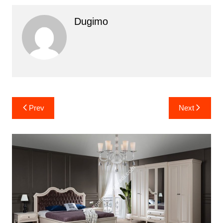
Dugimo
Yazı
Prev
Next
gezinmesi