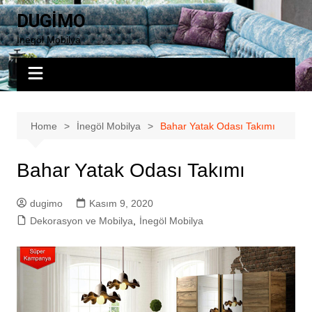
Skip
DUGİMO
to
İnegöl Mobilya
content
Home
İnegöl Mobilya
Bahar Yatak Odası Takımı
Bahar Yatak Odası Takımı
dugimo
Kasım 9, 2020
Dekorasyon ve Mobilya
,
İnegöl Mobilya