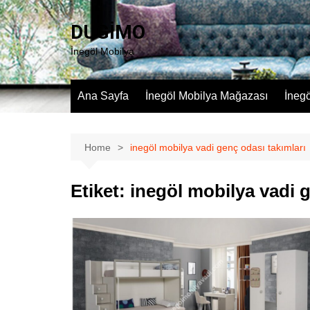
Skip
to
DUGİMO
content
İnegöl Mobilya
Ana Sayfa
İnegöl Mobilya Mağazası
İneg
Home
inegöl mobilya vadi genç odası takımları
Etiket:
inegöl mobilya vadi g