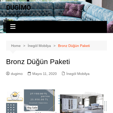
Skip
DUGİMO
to
İnegöl Mobilya
content
Home
İnegöl Mobilya
Bronz Düğün Paketi
Bronz Düğün Paketi
dugimo
Mayıs 11, 2020
İnegöl Mobilya