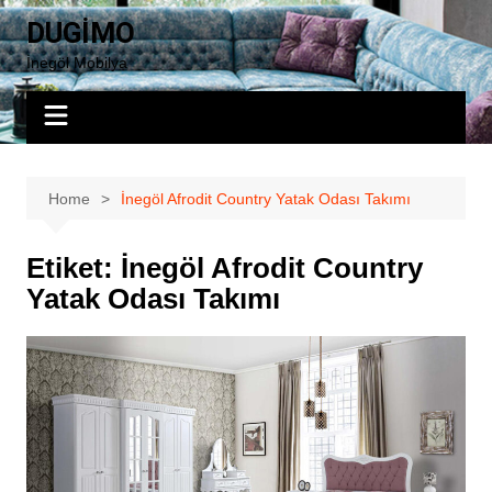
Skip
DUGİMO
to
İnegöl Mobilya
content
Home
İnegöl Afrodit Country Yatak Odası Takımı
Etiket:
İnegöl Afrodit Country
Yatak Odası Takımı